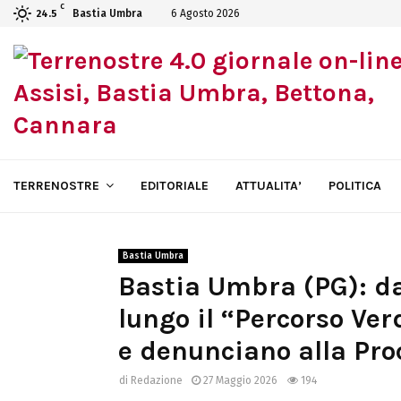
C
Bastia Umbra
6 Agosto 2026
24.5
TERRENOSTRE
EDITORIALE
ATTUALITA’
POLITICA
Bastia Umbra
Bastia Umbra (PG): d
lungo il “Percorso Ver
e denunciano alla Pro
di
Redazione
27 Maggio 2026
194