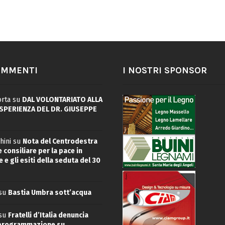
OMMENTI
I NOSTRI SPONSOR
rta
su
DAL VOLONTARIATO ALLA
ESPERIENZA DEL DR. GIUSEPPE
hini
su
Nota del Centrodestra
 consiliare per la pace in
 e gli esiti della seduta del 30
su
Bastia Umbra sott’acqua
su
Fratelli d’Italia denuncia
 programmazione su