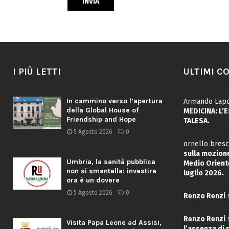
I PIÙ LETTI
ULTIMI C
In cammino verso l’apertura
Armando Lapo
della Global House of
MEDICINA: L’
Friendship and Hope
TALESA.
5 Agosto 2026
0
ornello bresc
sulla mozione
Umbria, la sanità pubblica
Medio Oriente
non si smantella: investire
luglio 2026.
ora è un dovere
5 Agosto 2026
0
Renzo Renzi
Renzo Renzi
Visita Papa Leone ad Assisi,
l’assenza di