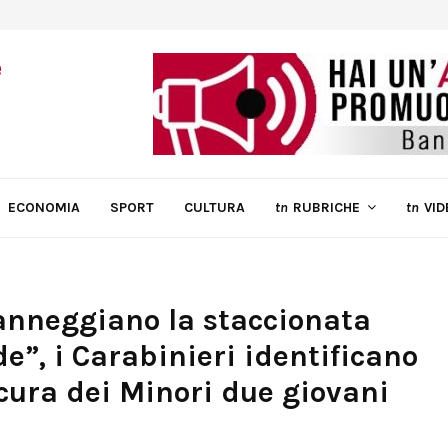
ECONOMIA
SPORT
CULTURA
tn
RUBRICHE
tn
VID
anneggiano la staccionata
de”, i Carabinieri identificano
cura dei Minori due giovani