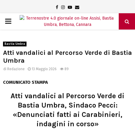
Facebook
Instagram
Youtube
Email
PRIMARY
MENU
Bastia Umbra
Atti vandalici al Percorso Verde di Bastia
Umbra
di
Redazione
13 Maggio 2026
89
COMUNICATO STAMPA
Atti vandalici al Percorso Verde di
Bastia Umbra, Sindaco Pecci:
«Denunciati fatti ai Carabinieri,
indagini in corso»