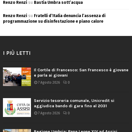
Renzo Renzi
su
Bastia Umbra sott’acqua
Renzo Renzi
su
Fratelli d’Italia denuncia l’assenza di
programmazione su disinfestazione e piano calore
I PIÙ LETTI
Il Cortile di Francesco: San Francesco è giovane
e parla ai giovani
7 Agosto 2026
0
Servizio tesoreria comunale, Unicredit si
aggiudica bando di gara fino al 2031
7 Agosto 2026
0
Regione Umbria: Papa Leone XIV ad Assisi,