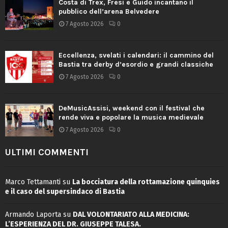
Costa di Trex, Fresi e Guido incantano il
pubblico dell’arena Belvedere
7 Agosto 2026
0
Eccellenza, svelati i calendari: il cammino del
Bastia tra derby d’esordio e grandi classiche
7 Agosto 2026
0
DeMusicAssisi, weekend con il festival che
rende viva e popolare la musica medievale
7 Agosto 2026
0
ULTIMI COMMENTI
Marco Tettamanti
su
La bocciatura della rottamazione quinquies
e il caso del supersindaco di Bastia
Armando Laporta
su
DAL VOLONTARIATO ALLA MEDICINA:
L’ESPERIENZA DEL DR. GIUSEPPE TALESA.