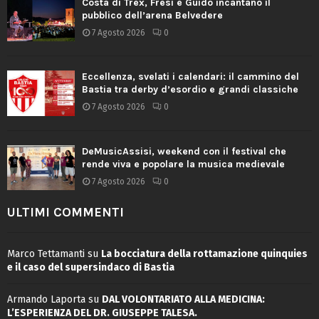
Costa di Trex, Fresi e Guido incantano il
pubblico dell’arena Belvedere
7 Agosto 2026
0
Eccellenza, svelati i calendari: il cammino del
Bastia tra derby d’esordio e grandi classiche
7 Agosto 2026
0
DeMusicAssisi, weekend con il festival che
rende viva e popolare la musica medievale
7 Agosto 2026
0
ULTIMI COMMENTI
Marco Tettamanti
su
La bocciatura della rottamazione quinquies
e il caso del supersindaco di Bastia
Armando Laporta
su
DAL VOLONTARIATO ALLA MEDICINA:
L’ESPERIENZA DEL DR. GIUSEPPE TALESA.