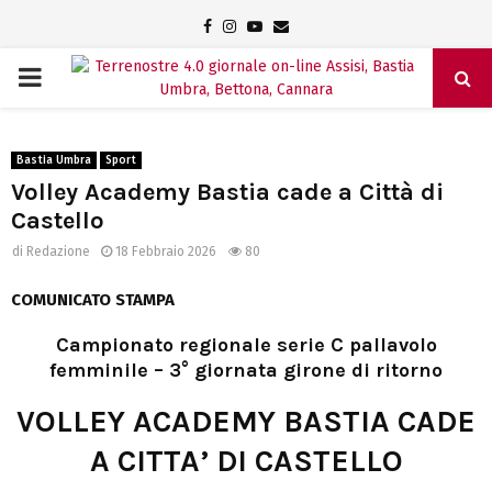
Facebook
Instagram
Youtube
Email
PRIMARY
MENU
Bastia Umbra
Sport
Volley Academy Bastia cade a Città di
Castello
di
Redazione
18 Febbraio 2026
80
COMUNICATO STAMPA
Campionato regionale serie C pallavolo
femminile – 3° giornata girone di ritorno
VOLLEY ACADEMY BASTIA CADE
A CITTA’ DI CASTELLO