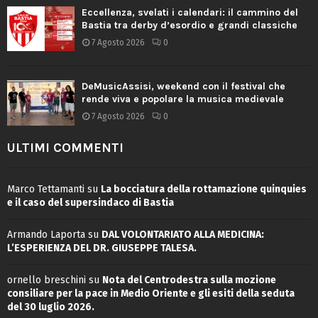
Eccellenza, svelati i calendari: il cammino del
Bastia tra derby d’esordio e grandi classiche
7 Agosto 2026
0
DeMusicAssisi, weekend con il festival che
rende viva e popolare la musica medievale
7 Agosto 2026
0
ULTIMI COMMENTI
Marco Tettamanti
su
La bocciatura della rottamazione quinquies
e il caso del supersindaco di Bastia
Armando Laporta
su
DAL VOLONTARIATO ALLA MEDICINA:
L’ESPERIENZA DEL DR. GIUSEPPE TALESA.
ornello breschini
su
Nota del Centrodestra sulla mozione
consiliare per la pace in Medio Oriente e gli esiti della seduta
del 30 luglio 2026.