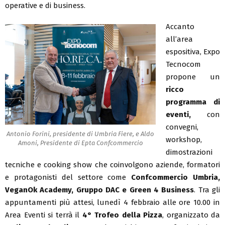
operative e di business.
Accanto
all’area
espositiva, Expo
Tecnocom
propone un
ricco
programma di
eventi,
con
convegni,
Antonio Forini, presidente di Umbria Fiere, e Aldo
workshop,
Amoni, Presidente di Epta Confcommercio
dimostrazioni
tecniche e cooking show che coinvolgono aziende, formatori
e protagonisti del settore come
Confcommercio Umbria,
VeganOk Academy, Gruppo DAC e Green 4 Business
. Tra gli
appuntamenti più attesi, lunedì 4 febbraio alle ore 10.00 in
Area Eventi si terrà il
4° Trofeo della Pizza
, organizzato da