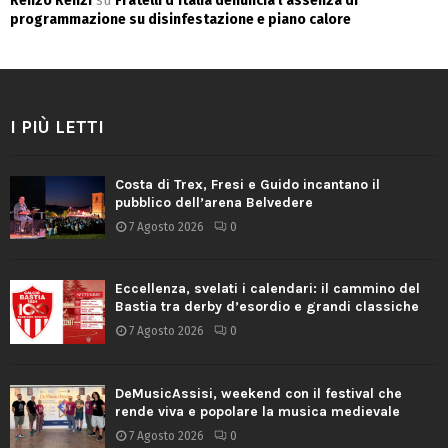
Renzo Renzi
su
Fratelli d’Italia denuncia l’assenza di
programmazione su disinfestazione e piano calore
I PIÙ LETTI
Costa di Trex, Fresi e Guido incantano il
pubblico dell’arena Belvedere
7 Agosto 2026
0
Eccellenza, svelati i calendari: il cammino del
Bastia tra derby d’esordio e grandi classiche
7 Agosto 2026
0
DeMusicAssisi, weekend con il festival che
rende viva e popolare la musica medievale
7 Agosto 2026
0