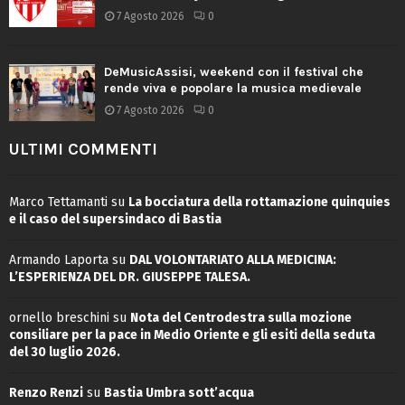
7 Agosto 2026
0
DeMusicAssisi, weekend con il festival che
rende viva e popolare la musica medievale
7 Agosto 2026
0
ULTIMI COMMENTI
Marco Tettamanti
su
La bocciatura della rottamazione quinquies
e il caso del supersindaco di Bastia
Armando Laporta
su
DAL VOLONTARIATO ALLA MEDICINA:
L’ESPERIENZA DEL DR. GIUSEPPE TALESA.
ornello breschini
su
Nota del Centrodestra sulla mozione
consiliare per la pace in Medio Oriente e gli esiti della seduta
del 30 luglio 2026.
Renzo Renzi
su
Bastia Umbra sott’acqua