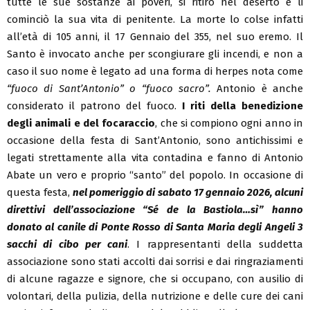
tutte le sue sostanze ai poveri, si ritirò nel deserto e li
cominciò la sua vita di penitente. La morte lo colse infatti
all’età di 105 anni, il 17 Gennaio del 355, nel suo eremo. Il
Santo è invocato anche per scongiurare gli incendi, e non a
caso il suo nome è legato ad una forma di herpes nota come
“fuoco di Sant’Antonio” o “fuoco sacro”.
Antonio è anche
considerato il patrono del fuoco.
I riti della benedizione
degli animali e del focaraccio
, che si compiono ogni anno in
occasione della festa di Sant’Antonio, sono antichissimi e
legati strettamente alla vita contadina e fanno di Antonio
Abate un vero e proprio “santo” del popolo. In occasione di
questa festa,
nel pomeriggio di sabato 17 gennaio 2026, alcuni
direttivi dell’associazione “Sé de la Bastiola…sì” hanno
donato al canile di Ponte Rosso di Santa Maria degli Angeli 3
sacchi di cibo per cani
. I rappresentanti della suddetta
associazione sono stati accolti dai sorrisi e dai ringraziamenti
di alcune ragazze e signore, che si occupano, con ausilio di
volontari, della pulizia, della nutrizione e delle cure dei cani