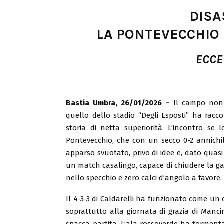
DISA
LA PONTEVECCHIO 
ECCE
Bastia Umbra, 26/01/2026 –
Il campo non
quello dello stadio “Degli Esposti” ha racc
storia di netta superiorità. L’incontro se 
Pontevecchio, che con un secco 0-2 annichil
apparso svuotato, privo di idee e, dato quasi 
un match casalingo, capace di chiudere la gar
nello specchio e zero calci d’angolo a favore.
Il 4-3-3 di Caldarelli ha funzionato come un o
soprattutto alla giornata di grazia di Mancin
spacca-partita. L’ala rossoverde ha tormentat