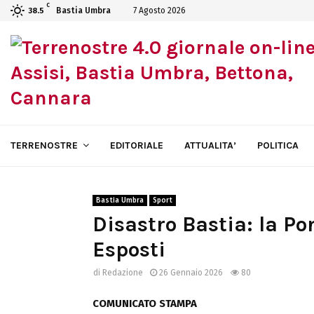
C
Bastia Umbra
7 Agosto 2026
38.5
TERRENOSTRE
EDITORIALE
ATTUALITA’
POLITICA
Bastia Umbra
Sport
Disastro Bastia: la Po
Esposti
di
Redazione
26 Gennaio 2026
80
COMUNICATO STAMPA