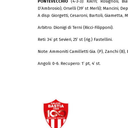
PONTEVECCHIO
(4-3-3): Kikrri; Rosignoli, Bia
D’Ambrosio), Orselli (39’ st Merli); Mancini, Depre
A disp: Giorgetti, Cesaroni, Bartoli, Giametta, Ma
Arbitro: Dionigi di Terni (Ricci-Filipponi).
Reti: 34’ pt Sevieri, 25’ st (rig.) Fastellini.
Note: Ammoniti Camilletti Gia. (P), Zanchi (B), B
Angoli: 0-6. Recupero: 1’ pt, 4’ st.