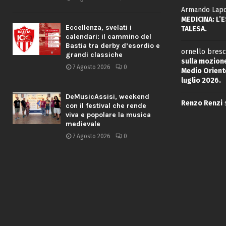
Armando Lapo
MEDICINA: L’
Eccellenza, svelati i
TALESA.
calendari: il cammino del
Bastia tra derby d’esordio e
ornello bresc
grandi classiche
sulla mozione
7 Agosto 2026
0
Medio Oriente
luglio 2026.
DeMusicAssisi, weekend
Renzo Renzi
con il festival che rende
viva e popolare la musica
medievale
7 Agosto 2026
0