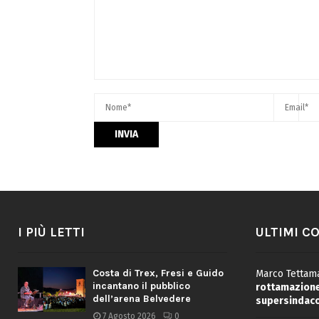
I PIÙ LETTI
ULTIMI C
Costa di Trex, Fresi e Guido
Marco Tettama
incantano il pubblico
rottamazione 
dell’arena Belvedere
supersindaco
7 Agosto 2026
0