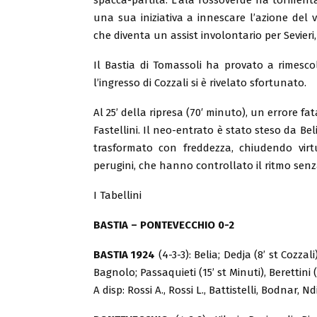
una sua iniziativa a innescare l’azione del v
che diventa un assist involontario per Sevieri, 
Il Bastia di Tomassoli ha provato a rimesco
l’ingresso di Cozzali si è rivelato sfortunato.
Al 25’ della ripresa (70′ minuto), un errore f
Fastellini. Il neo-entrato è stato steso da Bel
trasformato con freddezza, chiudendo virt
perugini, che hanno controllato il ritmo senza
I Tabellini
BASTIA – PONTEVECCHIO 0-2
BASTIA
1924
(4-3-3): Belia; Dedja (8’ st Cozzal
Bagnolo; Passaquieti (15’ st Minuti), Berettini (8
A disp: Rossi A., Rossi L., Battistelli, Bodnar, N