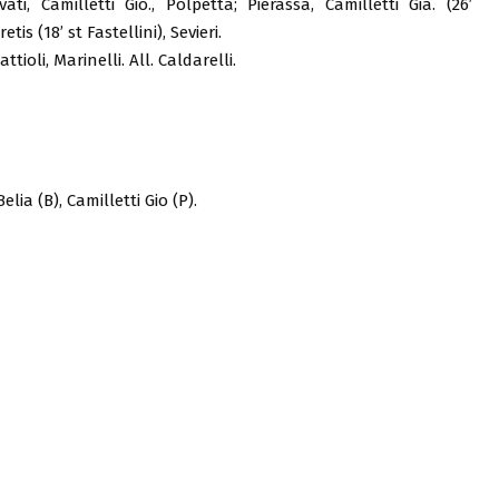
vati, Camilletti Gio., Polpetta; Pierassa, Camilletti Gia. (26’
tis (18’ st Fastellini), Sevieri.
ttioli, Marinelli. All. Caldarelli.
elia (B), Camilletti Gio (P).