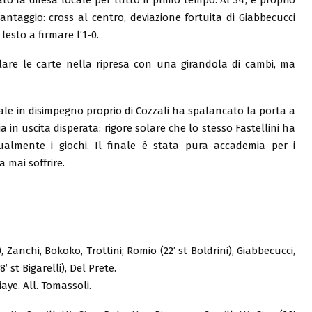
antaggio: cross al centro, deviazione fortuita di Giabbecucci
lesto a firmare l’1-0.
lare le carte nella ripresa con una girandola di cambi, ma
atale in disimpegno proprio di Cozzali ha spalancato la porta a
ia in uscita disperata: rigore solare che lo stesso Fastellini ha
ualmente i giochi. Il finale è stata pura accademia per i
 mai soffrire.
i), Zanchi, Bokoko, Trottini; Romio (22’ st Boldrini), Giabbecucci,
’ st Bigarelli), Del Prete.
diaye. All. Tomassoli.