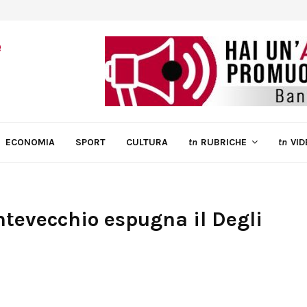
ECONOMIA
SPORT
CULTURA
tn
RUBRICHE
tn
VID
ntevecchio espugna il Degli