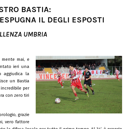
STRO BASTIA:
ESPUGNA IL DEGLI ESPOSTI
LLENZA UMBRIA
 mente mai, e
ontato ieri una
lo aggiudica la
isce un Bastia
incredibile per
a con zero tiri
rologio, grazie
i, vero fattore
o la difesa locale per tutto il primo tempo. Al 34’, è proprio