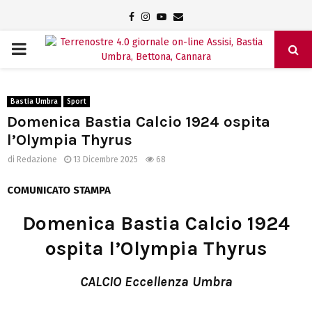
Facebook
Instagram
Youtube
Email
PRIMARY
MENU
Bastia Umbra
Sport
Domenica Bastia Calcio 1924 ospita
l’Olympia Thyrus
di
Redazione
13 Dicembre 2025
68
COMUNICATO STAMPA
Domenica Bastia Calcio 1924
ospita l’Olympia Thyrus
CALCIO Eccellenza Umbra