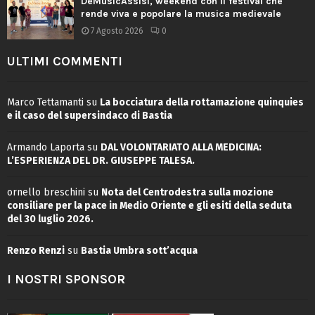
DeMusicAssisi, weekend con il festival che
rende viva e popolare la musica medievale
7 Agosto 2026
0
ULTIMI COMMENTI
Marco Tettamanti
su
La bocciatura della rottamazione quinquies
e il caso del supersindaco di Bastia
Armando Laporta
su
DAL VOLONTARIATO ALLA MEDICINA:
L’ESPERIENZA DEL DR. GIUSEPPE TALESA.
ornello breschini
su
Nota del Centrodestra sulla mozione
consiliare per la pace in Medio Oriente e gli esiti della seduta
del 30 luglio 2026.
Renzo Renzi
su
Bastia Umbra sott’acqua
I NOSTRI SPONSOR