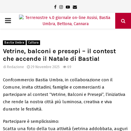
Facebook
Instagram
Youtube
Email
PRIMARY
MENU
Bastia Umbra
Cultura
Vetrine, balconi e presepi – il contest
che accende il Natale di Bastia!
di
Redazione
29 Novembre 2025
69
Confcommercio Bastia Umbra, in collaborazione con il
Comune, invita cittadini, famiglie e commercianti a
partecipare al contest “Vetrine, Balconi e Presepi”, l’iniziativa
che rende la nostra città più luminosa, creativa e viva
durante le festività.
Partecipare è semplicissimo:
Scatta una foto della tua attività (vetrina addobbata, auguri