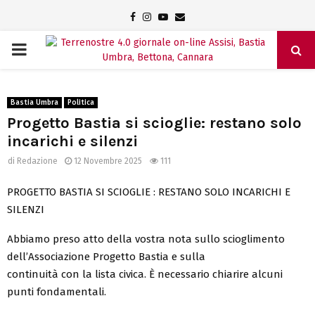
Facebook
Instagram
Youtube
Email
PRIMARY
MENU
Bastia Umbra
Politica
Progetto Bastia si scioglie: restano solo
incarichi e silenzi
di
Redazione
12 Novembre 2025
111
PROGETTO BASTIA SI SCIOGLIE : RESTANO SOLO INCARICHI E
SILENZI
Abbiamo preso atto della vostra nota sullo scioglimento
dell’Associazione Progetto Bastia e sulla
continuità con la lista civica. È necessario chiarire alcuni
punti fondamentali.