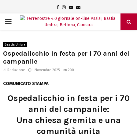
Facebook
Instagram
Youtube
Email
PRIMARY
MENU
Bastia Umbra
Ospedalicchio in festa per i 70 anni del
campanile
di
Redazione
1 Novembre 2025
200
COMUNICATO STAMPA
Ospedalicchio in festa per i 70
anni del campanile:
Una chiesa gremita e una
comunità unita