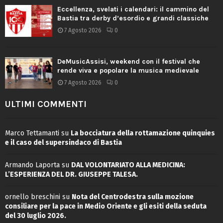
Eccellenza, svelati i calendari: il cammino del
Bastia tra derby d’esordio e grandi classiche
7 Agosto 2026
0
DeMusicAssisi, weekend con il festival che
rende viva e popolare la musica medievale
7 Agosto 2026
0
ULTIMI COMMENTI
Marco Tettamanti
su
La bocciatura della rottamazione quinquies
e il caso del supersindaco di Bastia
Armando Laporta
su
DAL VOLONTARIATO ALLA MEDICINA:
L’ESPERIENZA DEL DR. GIUSEPPE TALESA.
ornello breschini
su
Nota del Centrodestra sulla mozione
consiliare per la pace in Medio Oriente e gli esiti della seduta
del 30 luglio 2026.