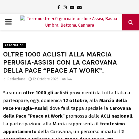
Facebook
Instagram
Youtube
Email
PRIMARY
MENU
Associazioni
OLTRE 1000 ACLISTI ALLA MARCIA
PERUGIA-ASSISI CON LA CAROVANA
DELLA PACE “PEACE AT WORK”.
di
Redazione
12 Ottobre 2025
144
Saranno
oltre 1000 gli aclisti
provenienti da tutta Italia a
partecipare, oggi, domenica
12 ottobre
, alla
Marcia della
Pace Perugia–Assisi
, dove farà tappa speciale la
Carovana
della Pace “Peace at Work”
promossa dalle
ACLI nazionali
.
La partecipazione alla Marcia rappresenta il
trentesimo
appuntamento
della Carovana, un percorso iniziato il
2