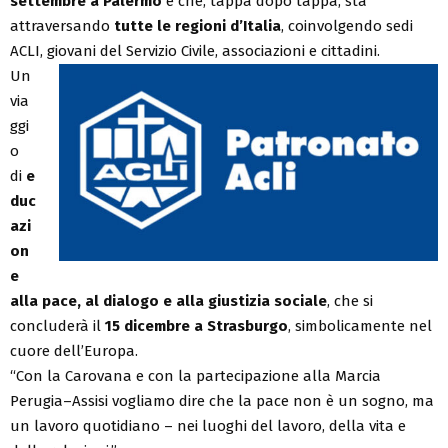
settembre a Palermo
e che, tappa dopo tappa, sta
attraversando
tutte le regioni d’Italia
, coinvolgendo sedi
ACLI, giovani del Servizio Civile, associazioni e cittadini.
Un
via
ggi
o
di
e
duc
azi
on
e
alla pace, al dialogo e alla giustizia sociale
, che si
concluderà il
15 dicembre a Strasburgo
, simbolicamente nel
cuore dell’Europa.
“Con la Carovana e con la partecipazione alla Marcia
Perugia–Assisi vogliamo dire che la pace non è un sogno, ma
un lavoro quotidiano – nei luoghi del lavoro, della vita e