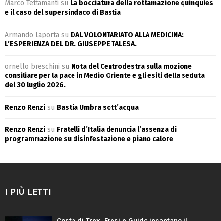
Marco Tettamanti
su
La bocciatura della rottamazione quinquies
e il caso del supersindaco di Bastia
Armando Laporta
su
DAL VOLONTARIATO ALLA MEDICINA:
L’ESPERIENZA DEL DR. GIUSEPPE TALESA.
ornello breschini
su
Nota del Centrodestra sulla mozione
consiliare per la pace in Medio Oriente e gli esiti della seduta
del 30 luglio 2026.
Renzo Renzi
su
Bastia Umbra sott’acqua
Renzo Renzi
su
Fratelli d’Italia denuncia l’assenza di
programmazione su disinfestazione e piano calore
I PIÙ LETTI
Costa di Trex, Fresi e Guido incantano il