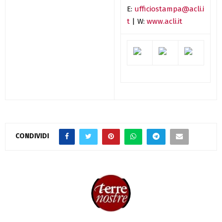
E:
ufficiostampa@acli.i
t
| W:
www.acli.it
CONDIVIDI