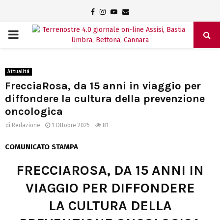
Facebook
Instagram
Youtube
Email
PRIMARY
MENU
Attualità
FrecciaRosa, da 15 anni in viaggio per
diffondere la cultura della prevenzione
oncologica
di
Redazione
1 Ottobre 2025
81
COMUNICATO STAMPA
FRECCIAROSA, DA 15 ANNI IN
VIAGGIO PER DIFFONDERE
LA CULTURA DELLA