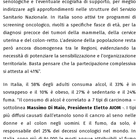
senologiche e l’eventuale ecografia di supporto, per meglio
indirizzare agli approfondimenti nelle strutture del Servizio
Sanitario Nazionale. In Italia sono attivi tre programmi di
screening oncologico, rivolti a specifiche fasce di età, per la
diagnosi precoce dei tumori della mammella, della cervice
uterina e del colon-retto. L’adesione della popolazione resta
però ancora disomogenea tra le Regioni, evidenziando la
necessità di potenziare la sensibilizzazione e l’organizzazione
territoriale. Basta pensare che la partecipazione complessiva
si attesta al 41%”.
In Italia, il 58% degli adulti consuma alcol, il 33% è in
sovrappeso e il 10% è obeso, il 27% è sedentario e il 24%
fuma. “Il consumo di alcol è correlato a 7 tipi di carcinoma –
sottolinea
Massimo Di Maio, Presidente Eletto AIOM
-. I tipi
più diffusi causati dall’etanolo sono il cancro al seno nelle
donne e al colon negli uomini. E il fumo, da solo, è
responsabile del 25% dei decessi oncologici nel mondo. In
Italia, sono più di 94.000 le morti annue attribuibili al fumo