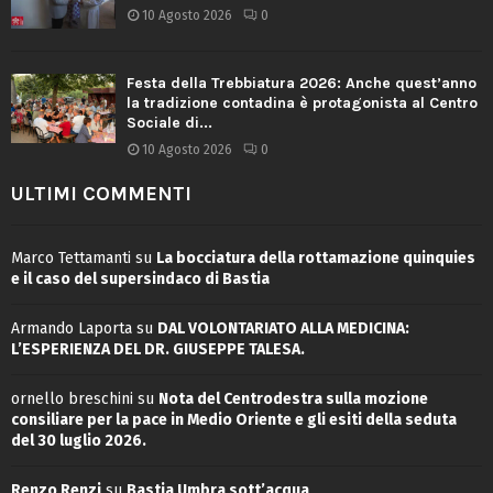
10 Agosto 2026
0
Festa della Trebbiatura 2026: Anche quest’anno
la tradizione contadina è protagonista al Centro
Sociale di...
10 Agosto 2026
0
ULTIMI COMMENTI
Marco Tettamanti
su
La bocciatura della rottamazione quinquies
e il caso del supersindaco di Bastia
Armando Laporta
su
DAL VOLONTARIATO ALLA MEDICINA:
L’ESPERIENZA DEL DR. GIUSEPPE TALESA.
ornello breschini
su
Nota del Centrodestra sulla mozione
consiliare per la pace in Medio Oriente e gli esiti della seduta
del 30 luglio 2026.
Renzo Renzi
su
Bastia Umbra sott’acqua