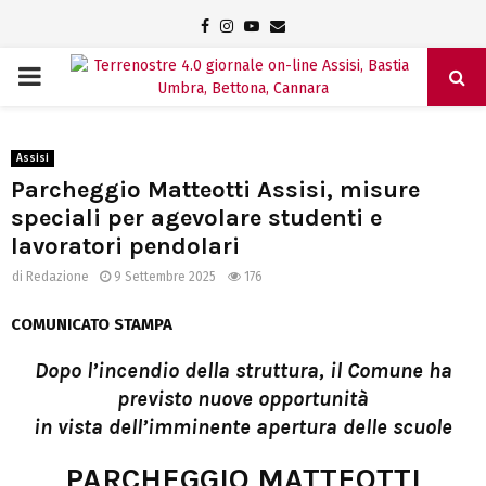
Facebook
Instagram
Youtube
Email
PRIMARY
MENU
Assisi
Parcheggio Matteotti Assisi, misure
speciali per agevolare studenti e
lavoratori pendolari
di
Redazione
9 Settembre 2025
176
COMUNICATO STAMPA
Dopo l’incendio della struttura, il Comune ha
previsto nuove opportunità
in vista dell’imminente apertura delle scuole
PARCHEGGIO MATTEOTTI