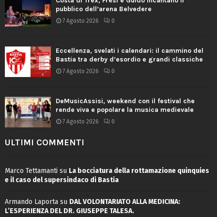
Costa di Trex, Fresi e Guido incantano il
pubblico dell’arena Belvedere
7 Agosto 2026
0
Eccellenza, svelati i calendari: il cammino del
Bastia tra derby d’esordio e grandi classiche
7 Agosto 2026
0
DeMusicAssisi, weekend con il festival che
rende viva e popolare la musica medievale
7 Agosto 2026
0
ULTIMI COMMENTI
Marco Tettamanti
su
La bocciatura della rottamazione quinquies
e il caso del supersindaco di Bastia
Armando Laporta
su
DAL VOLONTARIATO ALLA MEDICINA:
L’ESPERIENZA DEL DR. GIUSEPPE TALESA.