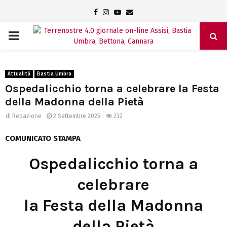
Facebook
Instagram
Youtube
Email
PRIMARY
MENU
Attualità
Bastia Umbra
Ospedalicchio torna a celebrare la Festa
della Madonna della Pietà
di
Redazione
2 Settembre 2025
232
COMUNICATO STAMPA
Ospedalicchio torna a
celebrare
la Festa della Madonna
della Pietà