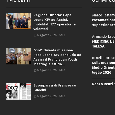
I PIÙ LETTI
ULTIMI C
Regione Umbria: Papa
Marco Tettama
Leone XIV ad Assisi,
rottamazione 
mobilitati 177 operatori e
supersindaco
volontari
6 Agosto 2026
0
Armando Lapo
MEDICINA: L’
TALESA.
“Go!” diventa missione.
Papa Leone XIV conclude ad
ornello bresc
Assisi il Franciscan Youth
sulla mozione
Meeting e affida...
Medio Oriente
6 Agosto 2026
0
luglio 2026.
Renzo Renzi
Scomparsa di Francesco
Guccini
6 Agosto 2026
0