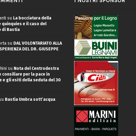
OMMENTI
I NOSTRI SPONSOR
nti
su
La bocciatura della
quinquies e il caso del
 di Bastia
rta
su
DAL VOLONTARIATO ALLA
ESPERIENZA DEL DR. GIUSEPPE
hini
su
Nota del Centrodestra
 consiliare per la pace in
 e gli esiti della seduta del 30
su
Bastia Umbra sott’acqua