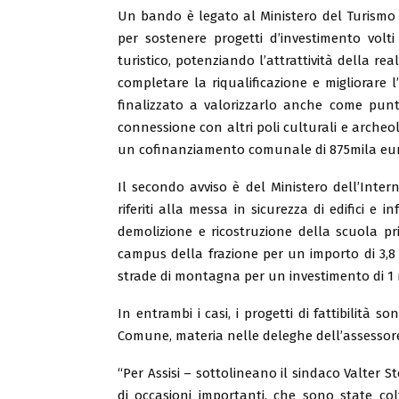
Un bando è legato al Ministero del Turismo e
per sostenere progetti d’investimento volti a 
turistico, potenziando l’attrattività della r
completare la riqualificazione e migliorare l
finalizzato a valorizzarlo anche come punto
connessione con altri poli culturali e archeolo
un cofinanziamento comunale di 875mila eur
Il secondo avviso è del Ministero dell’Intern
riferiti alla messa in sicurezza di edifici e 
demolizione e ricostruzione della scuola pri
campus della frazione per un importo di 3,8 
strade di montagna per un investimento di 1 m
In entrambi i casi, i progetti di fattibilità s
Comune, materia nelle deleghe dell’assessore
“Per Assisi – sottolineano il sindaco Valter St
di occasioni importanti, che sono state co