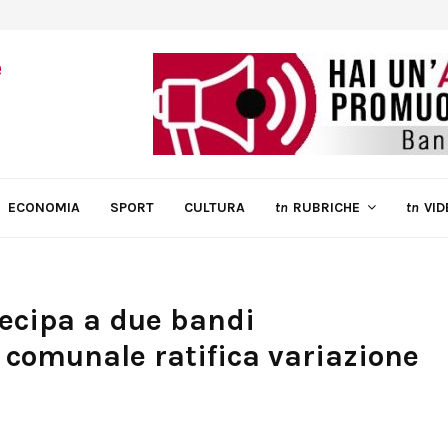
ECONOMIA
SPORT
CULTURA
tn
RUBRICHE
tn
VID
ecipa a due bandi
o comunale ratifica variazione