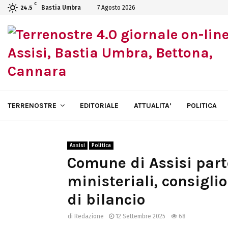
C
Bastia Umbra
7 Agosto 2026
24.5
TERRENOSTRE
EDITORIALE
ATTUALITA’
POLITICA
Assisi
Politica
Comune di Assisi part
ministeriali, consigli
di bilancio
di
Redazione
12 Settembre 2025
68