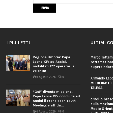
I PIÙ LETTI
ULTIMI C
Regione Umbria: Papa
Marco Tettama
Leone XIV ad Assisi,
rottamazione 
mobilitati 177 operatori e
supersindaco
volontari
6 Agosto 2026
0
Armando Lapo
MEDICINA: L’
TALESA.
“Go!” diventa missione.
Papa Leone XIV conclude ad
ornello bresc
Assisi il Franciscan Youth
sulla mozione
Meeting e affida...
Medio Oriente
6 Agosto 2026
0