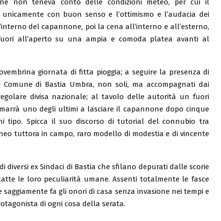
one non teneva conto delle condizioni meteo, per cui il
o unicamente con buon senso e l’ottimismo e l’audacia dei
all’interno del capannone, poi la cena all’interno e all’esterno,
 fuori all’aperto su una ampia e comoda platea avanti al
ovembrina giornata di fitta pioggia; a seguire la presenza di
 il Comune di Bastia Umbra, non soli, ma accompagnati dai
golare divisa nazionale; al tavolo delle autorità un fuori
rimarrà uno degli ultimi a lasciare il capannone dopo cinque
i tipo. Spicca il suo discorso di tutorial del connubio tra
neo tuttora in campo, raro modello di modestia e di vincente
i diversi ex Sindaci di Bastia che sfilano depurati dalle scorie
tatte le loro peculiarità umane. Assenti totalmente le fasce
e saggiamente fa gli onori di casa senza invasione nei tempi e
otagonista di ogni cosa della serata.