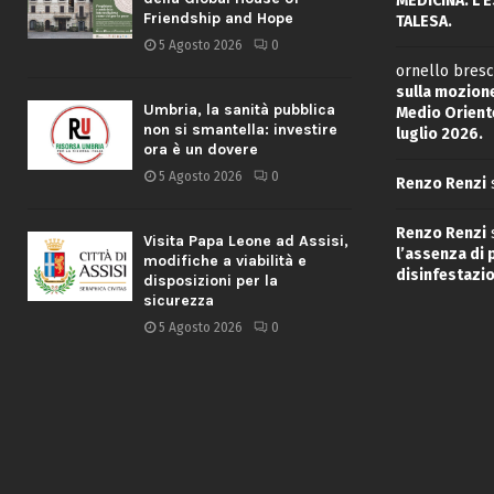
MEDICINA: L’
Friendship and Hope
TALESA.
5 Agosto 2026
0
ornello bresc
sulla mozione
Umbria, la sanità pubblica
Medio Oriente
non si smantella: investire
luglio 2026.
ora è un dovere
5 Agosto 2026
0
Renzo Renzi
Renzo Renzi
Visita Papa Leone ad Assisi,
l’assenza di
modifiche a viabilità e
disinfestazio
disposizioni per la
sicurezza
5 Agosto 2026
0