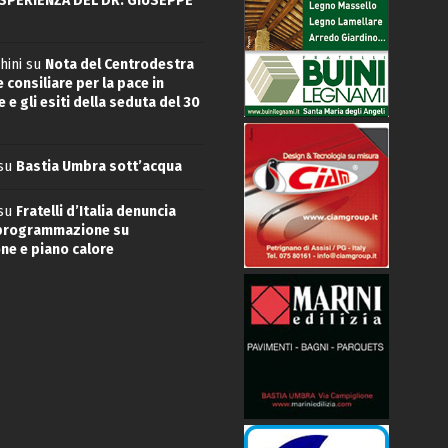
ESPERIENZA DEL DR. GIUSEPPE
hini
su
Nota del Centrodestra
 consiliare per la pace in
 e gli esiti della seduta del 30
su
Bastia Umbra sott’acqua
su
Fratelli d’Italia denuncia
 programmazione su
ne e piano calore