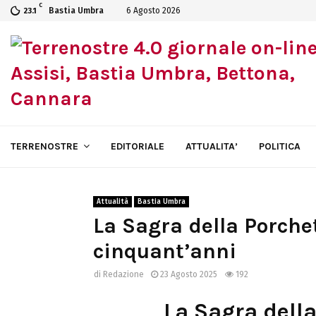
C
Bastia Umbra
6 Agosto 2026
23.1
TERRENOSTRE
EDITORIALE
ATTUALITA’
POLITICA
Attualità
Bastia Umbra
La Sagra della Porche
cinquant’anni
di
Redazione
23 Agosto 2025
192
La Sagra della