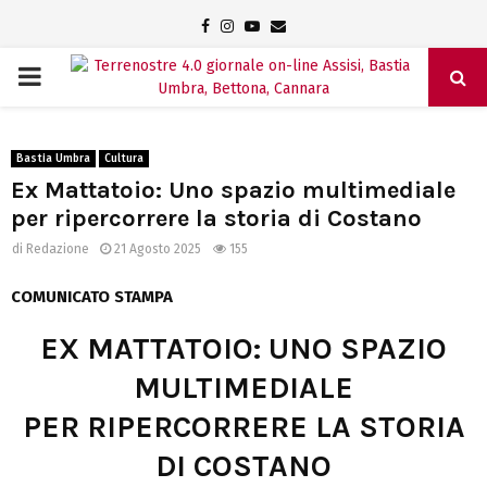
Facebook
Instagram
Youtube
Email
PRIMARY
MENU
Bastia Umbra
Cultura
Ex Mattatoio: Uno spazio multimediale
per ripercorrere la storia di Costano
di
Redazione
21 Agosto 2025
155
COMUNICATO STAMPA
EX MATTATOIO: UNO SPAZIO
MULTIMEDIALE
PER RIPERCORRERE LA STORIA
DI COSTANO