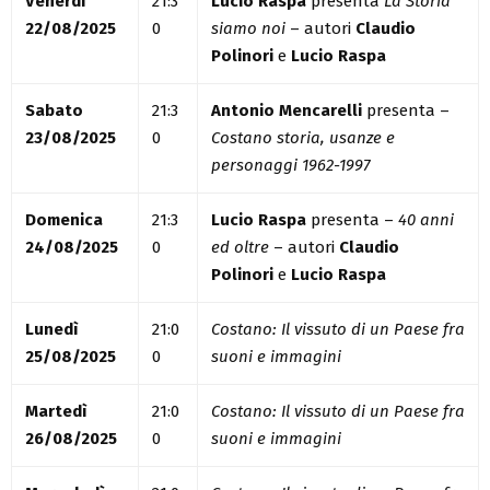
Venerdì
21:3
Lucio Raspa
presenta
La Storia
22/08/2025
0
siamo noi
– autori
Claudio
Polinori
e
Lucio Raspa
Sabato
21:3
Antonio Mencarelli
presenta –
23/08/2025
0
Costano storia, usanze e
personaggi 1962-1997
Domenica
21:3
Lucio Raspa
presenta –
40 anni
24/08/2025
0
ed oltre
– autori
Claudio
Polinori
e
Lucio Raspa
Lunedì
21:0
Costano: Il vissuto di un Paese fra
25/08/2025
0
suoni e immagini
Martedì
21:0
Costano: Il vissuto di un Paese fra
26/08/2025
0
suoni e immagini