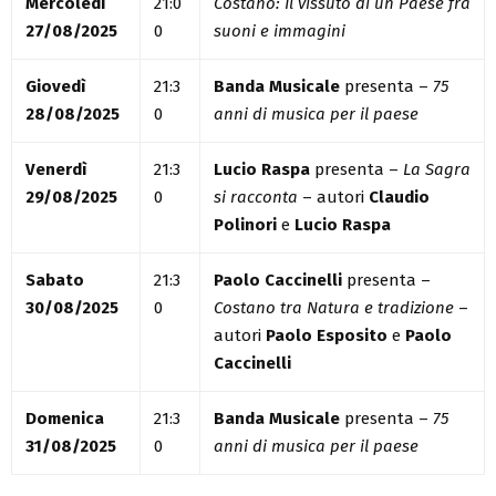
Mercoledì
21:0
Costano: Il vissuto di un Paese fra
27/08/2025
0
suoni e immagini
Giovedì
21:3
Banda Musicale
presenta –
75
28/08/2025
0
anni di musica per il paese
Venerdì
21:3
Lucio Raspa
presenta –
La Sagra
29/08/2025
0
si racconta
– autori
Claudio
Polinori
e
Lucio Raspa
Sabato
21:3
Paolo Caccinelli
presenta –
30/08/2025
0
Costano tra Natura e tradizione
–
autori
Paolo Esposito
e
Paolo
Caccinelli
Domenica
21:3
Banda Musicale
presenta –
75
31/08/2025
0
anni di musica per il paese