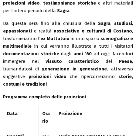
proiezioni video
,
testimonianze storiche
e altri materiali
per l’intero periodo della
Sagra
.
Da questa sera fino alla chiusura della
Sagra
,
studiosi
,
appassionati
e realtà
associative e culturali di Costano
,
trasformeranno l’
ex Mattatoio
in uno spazio
scenografico e
multimediale
in cui verranno illustrate a tutti i visitatori
documentazioni storiche
dagli
anni ’60
ad oggi, facendoci
immergere nel
vissuto caratteristico
del
Paese
,
tramandatosi di
generazione in generazione
, attraverso
suggestive
proiezioni video
che ripercorreranno
storie,
costumi e tradizioni
.
Programma completo delle proiezioni
Data
Ora
Proiezione
rio