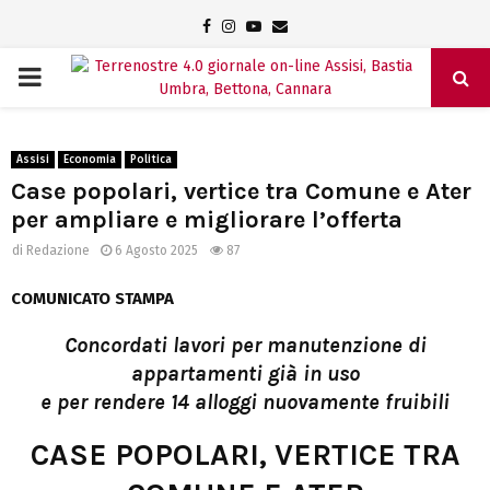
Facebook
Instagram
Youtube
Email
PRIMARY
MENU
Assisi
Economia
Politica
Case popolari, vertice tra Comune e Ater
per ampliare e migliorare l’offerta
di
Redazione
6 Agosto 2025
87
COMUNICATO STAMPA
Concordati lavori per manutenzione di
appartamenti già in uso
e per rendere 14 alloggi nuovamente fruibili
CASE POPOLARI, VERTICE TRA