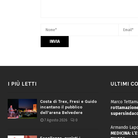
I PIÙ LETTI
ULTIMI C
Costa di Trex, Fresi e Guido
Marco Tettama
incantano il pubblico
rottamazione 
dell’arena Belvedere
supersindaco
7 Agosto 2026
0
Armando Lapo
MEDICINA: L’