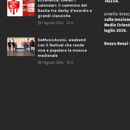
Eccellenza, svelati i
TALESA.
calendari: il cammino del
Bastia tra derby d’esordio e
ornello bresc
grandi classiche
sulla mozione
7 Agosto 2026
0
Medio Oriente
luglio 2026.
DeMusicAssisi, weekend
Renzo Renzi
con il festival che rende
viva e popolare la musica
medievale
7 Agosto 2026
0