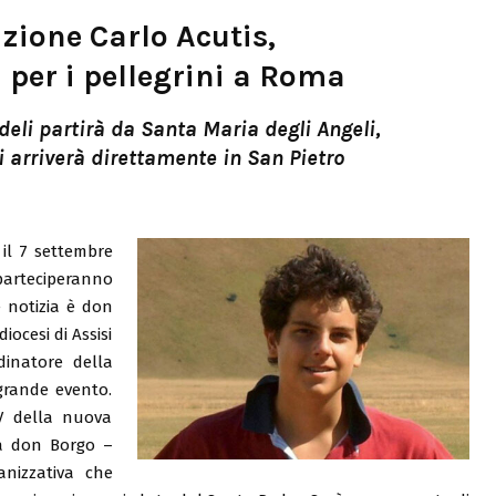
ione Carlo Acutis,
 per i pellegrini a Roma
deli partirà da Santa Maria degli Angeli,
i arriverà direttamente in San Pietro
il 7 settembre
 parteciperanno
e notizia è don
iocesi di Assisi
inatore della
grande evento.
V della nuova
ga don Borgo –
anizzativa che