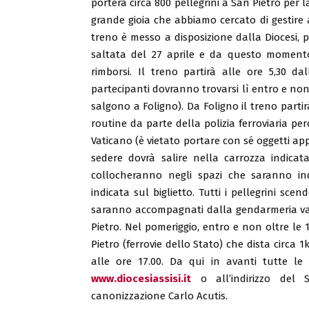
porterà circa 800 pellegrini a San Pietro pe
grande gioia che abbiamo cercato di gestire al
treno è messo a disposizione dalla Diocesi, per
saltata del 27 aprile e da questo momento
rimborsi. Il treno partirà alle ore 5,30 da
partecipanti dovranno trovarsi lì entro e non 
salgono a Foligno). Da Foligno il treno partir
routine da parte della polizia ferroviaria per
Vaticano (è vietato portare con sé oggetti appun
sedere dovrà salire nella carrozza indicata
collocheranno negli spazi che saranno ind
indicata sul biglietto. Tutti i pellegrini sc
saranno accompagnati dalla gendarmeria vati
Pietro. Nel pomeriggio, entro e non oltre le 1
Pietro (ferrovie dello Stato) che dista circa 1
alle ore 17.00. Da qui in avanti tutte le 
www.diocesiassisi.it
o all’indirizzo del 
canonizzazione Carlo Acutis.