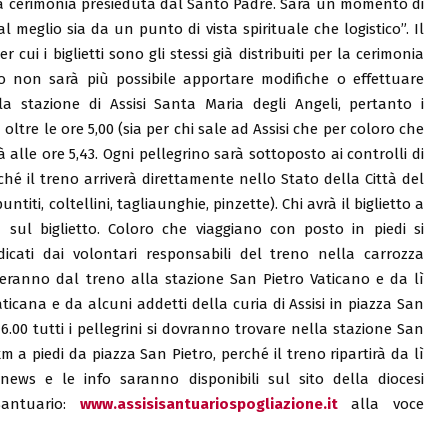
r la cerimonia presieduta dal Santo Padre. Sarà un momento di
 meglio sia da un punto di vista spirituale che logistico”. Il
 cui i biglietti sono gli stessi già distribuiti per la cerimonia
 non sarà più possibile apportare modifiche o effettuare
lla stazione di Assisi Santa Maria degli Angeli, pertanto i
oltre le ore 5,00 (sia per chi sale ad Assisi che per coloro che
à alle ore 5,43. Ogni pellegrino sarà sottoposto ai controlli di
ché il treno arriverà direttamente nello Stato della Città del
titi, coltellini, tagliaunghie, pinzette). Chi avrà il biglietto a
 sul biglietto. Coloro che viaggiano con posto in piedi si
icati dai volontari responsabili del treno nella carrozza
enderanno dal treno alla stazione San Pietro Vaticano e da lì
cana e da alcuni addetti della curia di Assisi in piazza San
6.00 tutti i pellegrini si dovranno trovare nella stazione San
km a piedi da piazza San Pietro, perché il treno ripartirà da lì
news e le info saranno disponibili sul sito della diocesi
Santuario:
www.assisisantuariospogliazione.it
alla voce