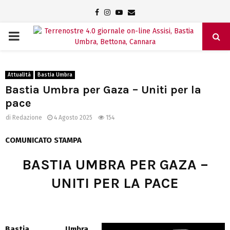
Facebook
Instagram
Youtube
Email
PRIMARY
MENU
Attualità
Bastia Umbra
Bastia Umbra per Gaza – Uniti per la
pace
di
Redazione
4 Agosto 2025
154
COMUNICATO STAMPA
BASTIA UMBRA PER GAZA –
UNITI PER LA PACE
Bastia Umbra,