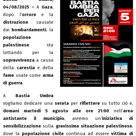
04/08/2025 –
A
Gaza
,
dopo l’
orrore
e la
distruzione
causate
dai
bombardamenti
, la
popolazione
palestinese
sta
lottando per la
sopravvivenza
a causa
della
carestia
e della
fame
usate come
arma
di guerra
.
A
Bastia Umbra
vogliamo dedicare una
serata
per
riflettere
su tutto ciò e,
domani martedì 5 agosto alle ore 21:00
nell’
area
antistante il municipio
, avremo un’
iniziativa di
sensibilizzazione
sulla
gravissima situazione palestinese
,
dove la
popolazione civile
continua ad essere
vittima di