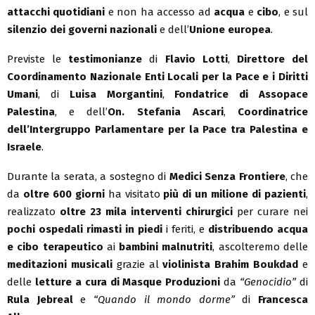
attacchi quotidiani
e non ha accesso ad
acqua
e
cibo
, e sul
silenzio dei governi nazionali
e dell’
Unione europea
.
Previste le
testimonianze
di
Flavio Lotti
,
Direttore del
Coordinamento Nazionale Enti Locali per la Pace e i Diritti
Umani
, di
Luisa Morgantini
,
Fondatrice di Assopace
Palestina
, e dell’
On. Stefania Ascari
,
Coordinatrice
dell’Intergruppo Parlamentare per la Pace tra Palestina e
Israele
.
Durante la serata, a sostegno di
Medici Senza Frontiere
, che
da
oltre 600 giorni
ha visitato
più di un milione di pazienti
,
realizzato
oltre 23 mila interventi chirurgici
per curare nei
pochi ospedali rimasti in piedi
i feriti, e
distribuendo acqua
e cibo terapeutico
ai
bambini malnutriti
, ascolteremo delle
meditazioni musicali
grazie al
violinista Brahim Boukdad
e
delle
letture a cura di Masque Produzioni
da
“Genocidio”
di
Rula Jebreal
e
“Quando il mondo dorme”
di
Francesca