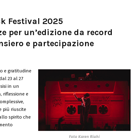
k Festival 2025
ze per un’edizione da record
nsiero e partecipazione
o e gratitudine
dal 23 al 27
sisi in un
riflessione e
complessive,
 più riuscite
allo spirito che
imento
Foto Karen Righi