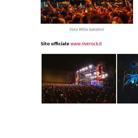
Foto Milla Sabatini
Sito ufficiale
www.riverock.it