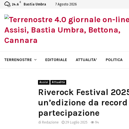
C
Bastia Umbra
7 Agosto 2026
24.6
TERRENOSTRE
EDITORIALE
ATTUALITA’
POLITICA
Assisi
Attualità
Riverock Festival 2025
un’edizione da record
partecipazione
di
Redazione
29 Luglio 2025
94