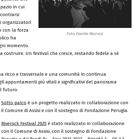
pazio in cui
contrarsi
 organizzatori
 con la forza
Foto Davide Morresi
blico ha
ogni momento.
 costruire. Un festival che cresce, restando fedele a sé
 ricco e trasversale e una comunità in continua
gli appuntamenti più vitali e significativi del panorama
l futuro.
Sotto palco
è un progetto realizzato in collaborazione con
il Comune di Assisi e con il sostegno di Fondazione Perugia.
Riverock Festival 2025
è stato realizzato in collaborazione
con il Comune di Assisi, con il sostegno di Fondazione
Perugia e dei fondi Pr – Fesr 2021-2027 – Priorità 1 – OS 1.3. –