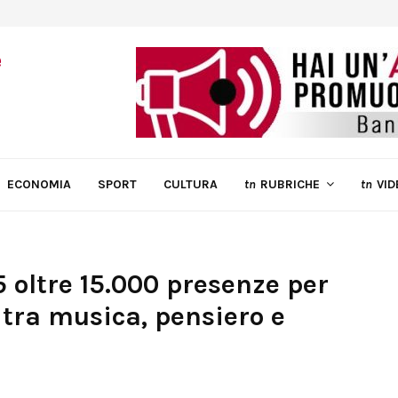
ECONOMIA
SPORT
CULTURA
tn
RUBRICHE
tn
VID
 oltre 15.000 presenze per
 tra musica, pensiero e