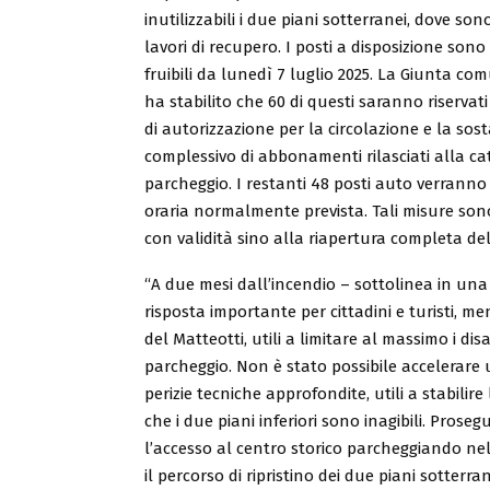
inutilizzabili i due piani sotterranei, dove son
lavori di recupero. I posti a disposizione son
fruibili da lunedì 7 luglio 2025. La Giunta com
ha stabilito che 60 di questi saranno riservati
di autorizzazione per la circolazione e la sos
complessivo di abbonamenti rilasciati alla cat
parcheggio. I restanti 48 posti auto verranno 
oraria normalmente prevista. Tali misure sono
con validità sino alla riapertura completa del
“A due mesi dall’incendio – sottolinea in una
risposta importante per cittadini e turisti, m
del Matteotti, utili a limitare al massimo i di
parcheggio. Non è stato possibile accelerare u
perizie tecniche approfondite, utili a stabilire
che i due piani inferiori sono inagibili. Prose
l’accesso al centro storico parcheggiando nell
il percorso di ripristino dei due piani sotterra