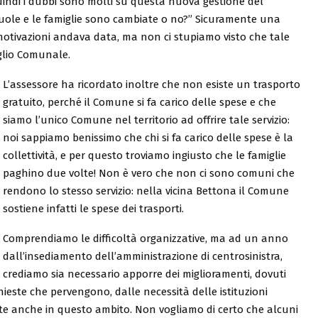
indi i dubbi sono molti su questa nuova gestione del
 scuole e le famiglie sono cambiate o no?” Sicuramente una
 motivazioni andava data, ma non ci stupiamo visto che tale
glio Comunale.
L’assessore ha ricordato inoltre che non esiste un trasporto
gratuito, perché il Comune si fa carico delle spese e che
siamo l’unico Comune nel territorio ad offrire tale servizio:
noi sappiamo benissimo che chi si fa carico delle spese è la
collettività, e per questo troviamo ingiusto che le famiglie
paghino due volte! Non è vero che non ci sono comuni che
rendono lo stesso servizio: nella vicina Bettona il Comune
sostiene infatti le spese dei trasporti.
Comprendiamo le difficoltà organizzative, ma ad un anno
dall’insediamento dell’amministrazione di centrosinistra,
crediamo sia necessario apporre dei miglioramenti, dovuti
chieste che pervengono, dalle necessità delle istituzioni
te anche in questo ambito. Non vogliamo di certo che alcuni