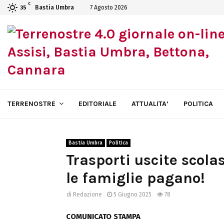
C
Bastia Umbra
7 Agosto 2026
35
TERRENOSTRE
EDITORIALE
ATTUALITA’
POLITICA
Bastia Umbra
Politica
Trasporti uscite scola
le famiglie pagano!
di
Redazione
5 Giugno 2025
78
COMUNICATO STAMPA