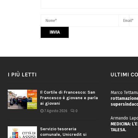
I PIÙ LETTI
ULTIMI C
Il Cortile di Francesco: San
Marco Tettama
Francesco è giovane e parla
rottamazione 
ai giovani
supersindaco
7 Agosto 2026
0
Armando Lapo
MEDICINA: L’
Servizio tesoreria
TALESA.
comunale, Unicredit si