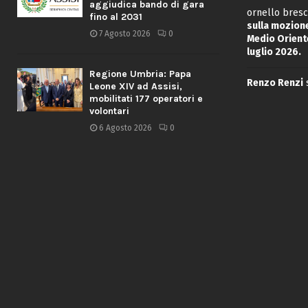
aggiudica bando di gara
ornello bresc
fino al 2031
sulla mozione
7 Agosto 2026
0
Medio Oriente
luglio 2026.
Regione Umbria: Papa
Renzo Renzi
Leone XIV ad Assisi,
mobilitati 177 operatori e
volontari
6 Agosto 2026
0