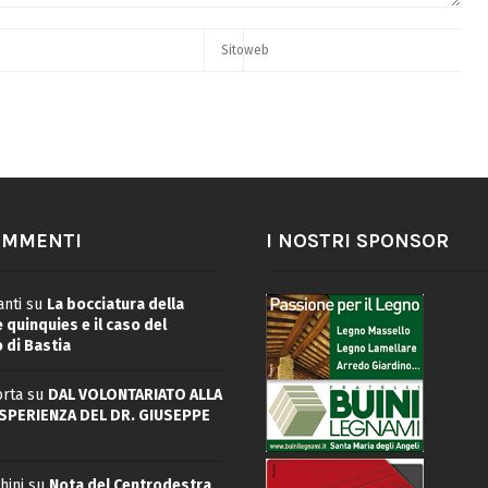
OMMENTI
I NOSTRI SPONSOR
nti
su
La bocciatura della
quinquies e il caso del
 di Bastia
rta
su
DAL VOLONTARIATO ALLA
ESPERIENZA DEL DR. GIUSEPPE
hini
su
Nota del Centrodestra