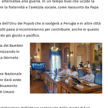
alternativa alla guerra. In un tempo buio che uccide la
e la fraternità e l’amicizia sociale, come riassunto da Papa
dell’Onu dei Popoli che si svolgerà a Perugia e in altre città
molti paesi si incontreranno per contribuire, anche in questo
do più giusto e pacifico.
ia dei Bambini
anizzando in
 la Giornata
lea Nazionale
che darà avvio
rdinamento
tti Umani
celebrazione dell’ottavo centenario della morte di San