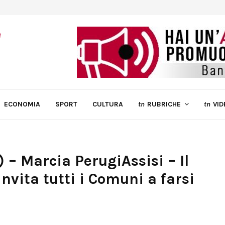
ECONOMIA
SPORT
CULTURA
tn
RUBRICHE
tn
VID
) – Marcia PerugiAssisi – Il
invita tutti i Comuni a farsi