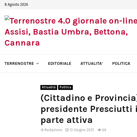
8 Agosto 2026
TERRENOSTRE
EDITORIALE
ATTUALITA’
POLITICA
Attualità
Politica
(Cittadino e Provincia
presidente Presciutti 
parte attiva
di
Redazione
13 Giugno 2025
66