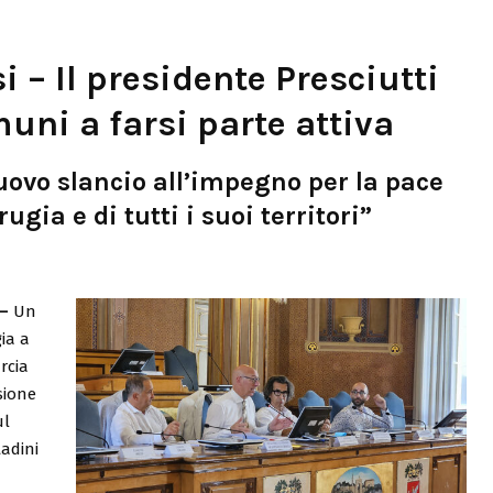
 – Il presidente Presciutti
muni a farsi parte attiva
uovo slancio all’impegno per la pace
ugia e di tutti i suoi territori”
 –
Un
gia a
rcia
sione
ul
tadini