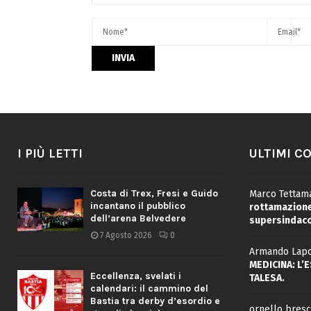
I PIÙ LETTI
ULTIMI C
Costa di Trex, Fresi e Guido
Marco Tettama
incantano il pubblico
rottamazione 
dell’arena Belvedere
supersindaco
7 Agosto 2026
0
Armando Lapo
MEDICINA: L’
Eccellenza, svelati i
TALESA.
calendari: il cammino del
Bastia tra derby d’esordio e
ornello bresc