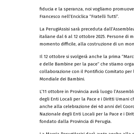
fiducia e la speranza, noi vogliamo promuover
Francesco nell’Enciclica “Fratelli Tutti”.
La PerugiAssisi sarà preceduta dall’Assemblea 
italiane dal 6 al 12 ottobre 2025. Persone di 
momento difficile, alla costruzione di un mon
Il 12 ottobre si svolgerà anche la prima “Marc
e delle Bambine per la pace” che stiamo org
collaborazione con il Pontificio Comitato per
Mondiale dei Bambini.
L’11 ottobre in Provincia avrà luogo l’Assemb
degli Enti Locali per la Pace e i Diritti Umani 
anche alla celebrazione dei 40 anni del Coo
Nazionale degli Enti Locali per la Pace e i Diri
fondato dalla Provincia di Perugia.
La Marcia PerugiAssisi darà avvio anche alla 