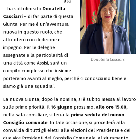
ata
– ha sottolineato
Donatella
Casciarri
– di far parte di questa
Giunta. Per me è un’avventura
nuova in questo ruolo, che
affronterò con dedizione e
impegno. Per le deleghe
assegnate e la particolarità di
Donatella Casciarri
una città come Assisi, sarà un
compito complesso che insieme
porteremo avanti al meglio, perché ci conosciamo bene e
siamo già una squadra”.
La nuova Giunta, dopo la nomina, si è subito messa al lavoro
sulle prime priorità. Il
16 giugno
prossimo
, alle ore 15.00,
nella sala consiliare, si terrà la
prima seduta del nuovo
Consiglio comunale
. In tale occasione, si procederà alla
convalida di tutti gli eletti, alle elezioni del Presidente e dei
due Vice Presidenti del Consiglio Comunale, al giuramento