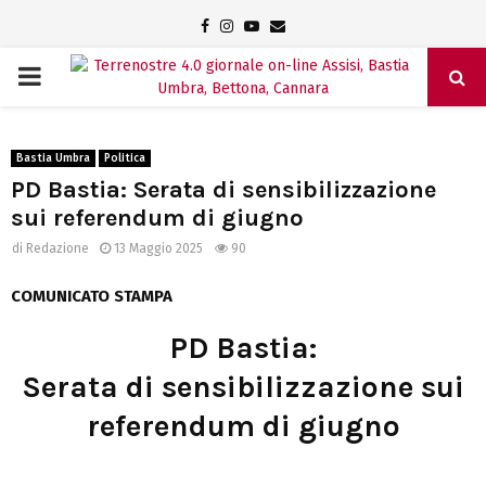
Facebook
Instagram
Youtube
Email
PRIMARY
MENU
Bastia Umbra
Politica
PD Bastia: Serata di sensibilizzazione
sui referendum di giugno
di
Redazione
13 Maggio 2025
90
COMUNICATO STAMPA
PD Bastia:
Serata di sensibilizzazione sui
referendum di giugno