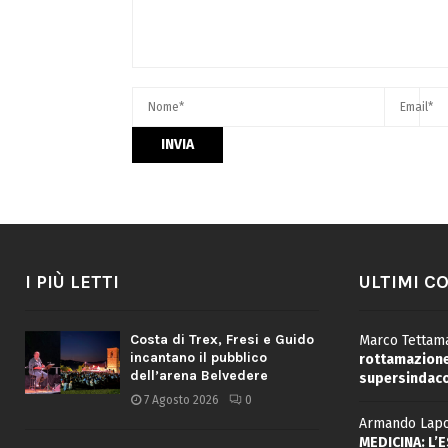
I PIÙ LETTI
ULTIMI C
Costa di Trex, Fresi e Guido
Marco Tettama
incantano il pubblico
rottamazione 
dell’arena Belvedere
supersindaco
7 Agosto 2026
0
Armando Lapo
MEDICINA: L’