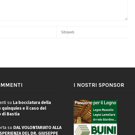
OMMENTI
I NOSTRI SPONSOR
nti
su
La bocciatura della
quinquies e il caso del
 di Bastia
rta
su
DAL VOLONTARIATO ALLA
ESPERIENZA DEL DR. GIUSEPPE