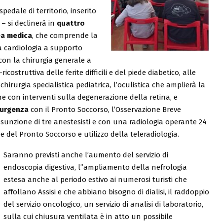
edale di territorio, inserito
 – si declinerà in
quattro
ea medica
, che comprende la
a cardiologia a supporto
con la chirurgia generale a
ricostruttiva delle ferite difficili e del piede diabetico, alle
irurgia specialistica pediatrica, l’oculistica che amplierà la
he con interventi sulla degenerazione della retina, e
 urgenza
con il Pronto Soccorso, l’Osservazione Breve
ssunzione di tre anestesisti e con una radiologia operante 24
 del Pronto Soccorso e utilizzo della teleradiologia.
Saranno previsti anche l’aumento del servizio di
endoscopia digestiva, l’’ampliamento della nefrologia
estesa anche al periodo estivo ai numerosi turisti che
affollano Assisi e che abbiano bisogno di dialisi, il raddoppio
del servizio oncologico, un servizio di analisi di laboratorio,
sulla cui chiusura ventilata è in atto un possibile