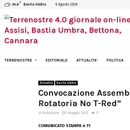
C
Bastia Umbra
6 Agosto 2026
30.8
TERRENOSTRE
EDITORIALE
ATTUALITA’
POLITICA
Attualità
Bastia Umbra
Convocazione Assembl
Rotatoria No T-Red”
di
Redazione
5 Maggio 2025
71
COMUNICATO STAMPA n 11