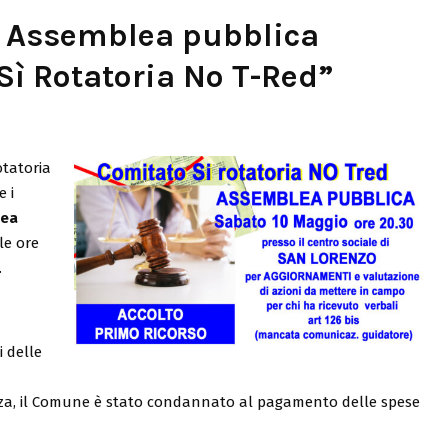
 Assemblea pubblica
Sì Rotatoria No T-Red”
otatoria
e i
lea
le ore
.
i delle
enza, il Comune è stato condannato al pagamento delle spese