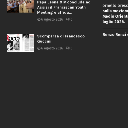
Papa Leone XIV conclude ad
ornello bresc
Assisi il Franciscan Youth
sulla mozione
Meeting e affida...
Medio Oriente
6 Agosto 2026
0
luglio 2026.
Renzo Renzi
Scomparsa di Francesco
Guccini
6 Agosto 2026
0