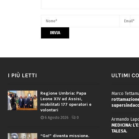
I PIÙ LETTI
ULTIMI C
Regione Umbria: Papa
Marco Tettama
Leone XIV ad Assisi,
rottamazione 
mobilitati 177 operatori e
supersindaco
volontari
6 Agosto 2026
0
Armando Lapo
MEDICINA: L’
TALESA.
“Go!” diventa missione.