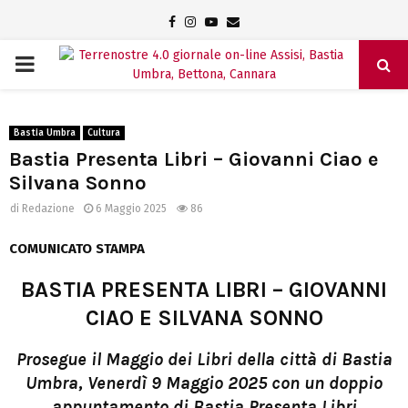
Facebook
Instagram
Youtube
Email
PRIMARY
MENU
Bastia Umbra
Cultura
Bastia Presenta Libri – Giovanni Ciao e
Silvana Sonno
di
Redazione
6 Maggio 2025
86
COMUNICATO STAMPA
BASTIA PRESENTA LIBRI – GIOVANNI
CIAO E SILVANA SONNO
Prosegue il Maggio dei Libri della città di Bastia
Umbra, Venerdì 9 Maggio 2025 con un doppio
appuntamento di Bastia Presenta Libri