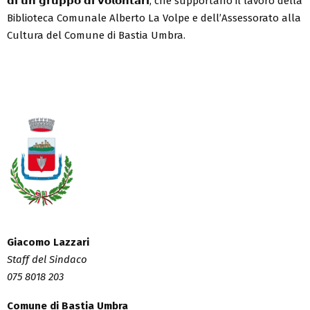
𝗱𝗶 𝘂𝗻 𝗴𝗿𝘂𝗽𝗽𝗼 𝗱𝗶 𝘃𝗼𝗹𝗼𝗻𝘁𝗮𝗿𝗶, che supportano il lavoro della
Biblioteca Comunale Alberto La Volpe e dell’Assessorato alla
Cultura del Comune di Bastia Umbra.
Giacomo Lazzari
Staff del Sindaco
075 8018 203
Comune di Bastia Umbra