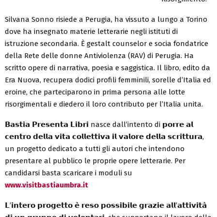
Silvana Sonno risiede a Perugia, ha vissuto a lungo a Torino
dove ha insegnato materie letterarie negli istituti di
istruzione secondaria. È gestalt counselor e socia fondatrice
della Rete delle donne Antiviolenza (RAV) di Perugia. Ha
scritto opere di narrativa, poesia e saggistica. Il libro, edito da
Era Nuova, recupera dodici profili femminili, sorelle d’Italia ed
eroine, che parteciparono in prima persona alle lotte
risorgimentali e diedero il loro contributo per l’Italia unita.
𝗕𝗮𝘀𝘁𝗶𝗮 𝗣𝗿𝗲𝘀𝗲𝗻𝘁𝗮 𝗟𝗶𝗯𝗿𝗶 nasce dall’intento di 𝗽𝗼𝗿𝗿𝗲 𝗮𝗹
𝗰𝗲𝗻𝘁𝗿𝗼 𝗱𝗲𝗹𝗹𝗮 𝘃𝗶𝘁𝗮 𝗰𝗼𝗹𝗹𝗲𝘁𝘁𝗶𝘃𝗮 𝗶𝗹 𝘃𝗮𝗹𝗼𝗿𝗲 𝗱𝗲𝗹𝗹𝗮 𝘀𝗰𝗿𝗶𝘁𝘁𝘂𝗿𝗮,
un progetto dedicato a tutti gli autori che intendono
presentare al pubblico le proprie opere letterarie. Per
candidarsi basta scaricare i moduli su
www.visitbastiaumbra.it
𝗟’𝗶𝗻𝘁𝗲𝗿𝗼 𝗽𝗿𝗼𝗴𝗲𝘁𝘁𝗼 𝗲̀ 𝗿𝗲𝘀𝗼 𝗽𝗼𝘀𝘀𝗶𝗯𝗶𝗹𝗲 𝗴𝗿𝗮𝘇𝗶𝗲 𝗮𝗹𝗹’𝗮𝘁𝘁𝗶𝘃𝗶𝘁𝗮̀