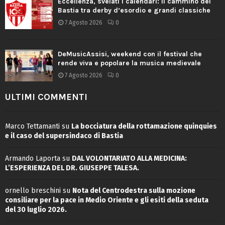
Eccellenza, svelati i calendari: il cammino del
Bastia tra derby d’esordio e grandi classiche
7 Agosto 2026
0
DeMusicAssisi, weekend con il festival che
rende viva e popolare la musica medievale
7 Agosto 2026
0
ULTIMI COMMENTI
Marco Tettamanti
su
La bocciatura della rottamazione quinquies
e il caso del supersindaco di Bastia
Armando Laporta
su
DAL VOLONTARIATO ALLA MEDICINA:
L’ESPERIENZA DEL DR. GIUSEPPE TALESA.
ornello breschini
su
Nota del Centrodestra sulla mozione
consiliare per la pace in Medio Oriente e gli esiti della seduta
del 30 luglio 2026.