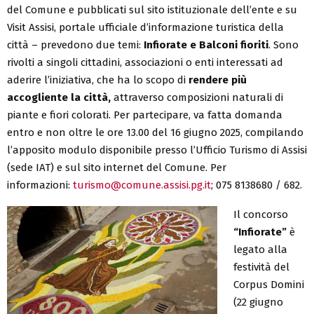
del Comune e pubblicati sul sito istituzionale dell’ente e su
Visit Assisi, portale ufficiale d’informazione turistica della
città – prevedono due temi:
Infiorate e Balconi fioriti
. Sono
rivolti a singoli cittadini, associazioni o enti interessati ad
aderire l’iniziativa, che ha lo scopo di
rendere più
accogliente la città,
attraverso composizioni naturali di
piante e fiori colorati. Per partecipare, va fatta domanda
entro e non oltre le ore 13.00 del 16 giugno 2025, compilando
l’apposito modulo disponibile presso l’Ufficio Turismo di Assisi
(sede IAT) e sul sito internet del Comune. Per
informazioni:
turismo@comune.assisi.pg.it
; 075 8138680 / 682.
Il concorso
“Infiorate”
è
legato alla
festività del
Corpus Domini
(22 giugno