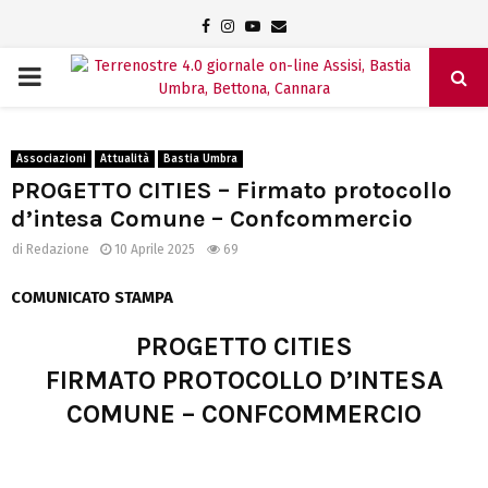
Facebook
Instagram
Youtube
Email
PRIMARY
MENU
Associazioni
Attualità
Bastia Umbra
PROGETTO CITIES – Firmato protocollo
d’intesa Comune – Confcommercio
di
Redazione
10 Aprile 2025
69
COMUNICATO STAMPA
PROGETTO CITIES
FIRMATO PROTOCOLLO D’INTESA
COMUNE – CONFCOMMERCIO