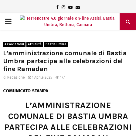
Facebook
Instagram
Youtube
Email
PRIMARY
MENU
Associazioni
Attualità
Bastia Umbra
L’amministrazione comunale di Bastia
Umbra partecipa alle celebrazioni del
fine Ramadan
di
Redazione
1 Aprile 2025
177
COMUNICATO STAMPA
L’AMMINISTRAZIONE
COMUNALE DI BASTIA UMBRA
PARTECIPA ALLE CELEBRAZIONI