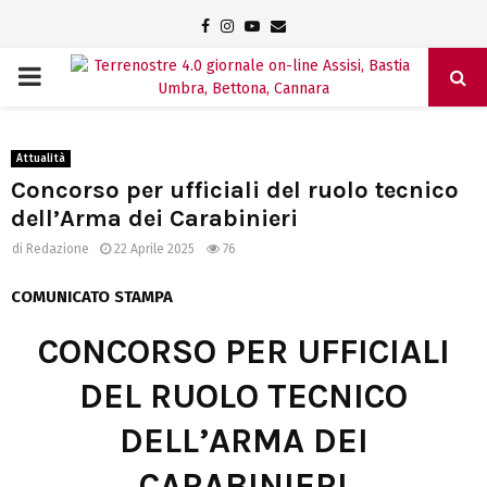
Facebook
Instagram
Youtube
Email
PRIMARY
MENU
Attualità
Concorso per ufficiali del ruolo tecnico
dell’Arma dei Carabinieri
di
Redazione
22 Aprile 2025
76
COMUNICATO STAMPA
CONCORSO PER UFFICIALI
DEL RUOLO TECNICO
DELL’ARMA DEI
CARABINIERI