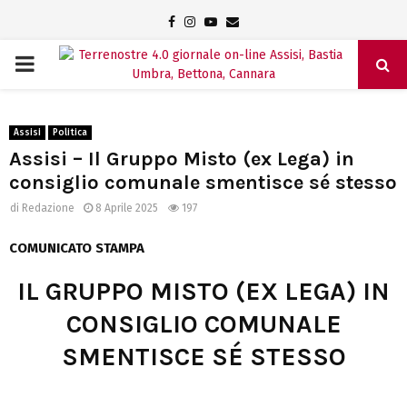
Facebook
Instagram
Youtube
Email
PRIMARY
MENU
Assisi
Politica
Assisi – Il Gruppo Misto (ex Lega) in
consiglio comunale smentisce sé stesso
di
Redazione
8 Aprile 2025
197
COMUNICATO STAMPA
IL GRUPPO MISTO (EX LEGA) IN
CONSIGLIO COMUNALE
SMENTISCE SÉ STESSO