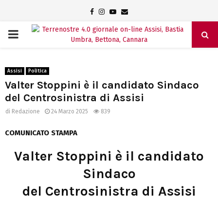
Facebook
Instagram
Youtube
Email
PRIMARY
MENU
Assisi
Politica
Valter Stoppini è il candidato Sindaco
del Centrosinistra di Assisi
di
Redazione
24 Marzo 2025
839
COMUNICATO STAMPA
Valter Stoppini è il candidato
Sindaco
del Centrosinistra di Assisi