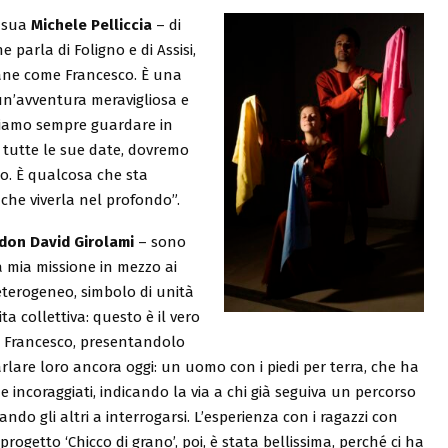
e sua
Michele Pelliccia
– di
parla di Foligno e di Assisi,
ovane come Francesco. È una
 un’avventura meravigliosa e
biamo sempre guardare in
in tutte le sue date, dovremo
to. È qualcosa che sta
 che viverla nel profondo”.
don David Girolami
– sono
 mia missione in mezzo ai
eterogeneo, simbolo di unità
a collettiva: questo è il vero
di Francesco, presentandolo
rlare loro ancora oggi: un uomo con i piedi per terra, che ha
i e incoraggiati, indicando la via a chi già seguiva un percorso
ando gli altri a interrogarsi.
L’esperienza con i ragazzi con
 progetto ‘Chicco di grano’, poi, è stata bellissima, perché ci ha