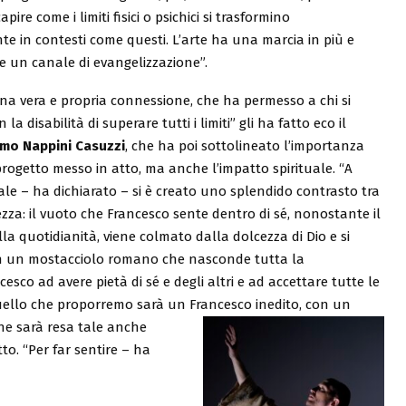
pire come i limiti fisici o psichici si trasformino
 in contesti come questi. L’arte ha una marcia in più e
 un canale di evangelizzazione”.
una vera e propria connessione, che ha permesso a chi si
la disabilità di superare tutti i limiti” gli ha fatto eco il
mo Nappini Casuzzi
, che ha poi sottolineato l’importanza
 progetto messo in atto, ma anche l’impatto spirituale. “A
tuale – ha dichiarato – si è creato uno splendido contrasto tra
zza: il vuoto che Francesco sente dentro di sé, nonostante il
la quotidianità, viene colmato dalla dolcezza di Dio e si
in un mostacciolo romano che nasconde tutta la
esco ad avere pietà di sé e degli altri e ad accettare tutte le
uello che proporremo sarà un Francesco inedito, con un
he sarà resa tale anche
tto. “Per far sentire – ha