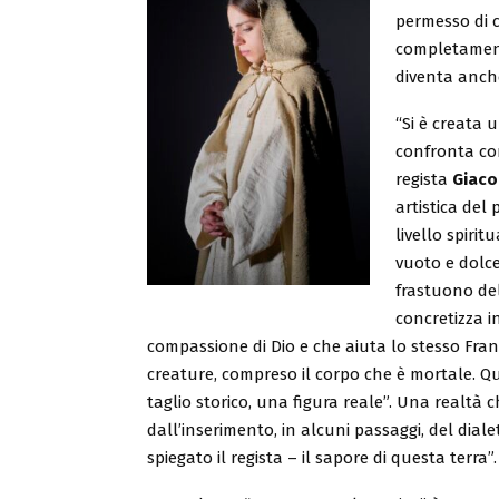
permesso di ca
completamente
diventa anche
“Si è creata 
confronta con 
regista
Giaco
artistica del
livello spiri
vuoto e dolce
frastuono del
concretizza 
compassione di Dio e che aiuta lo stesso Franc
creature, compreso il corpo che è mortale. Q
taglio storico, una figura reale”.
Una realtà c
dall’inserimento, in alcuni passaggi, del diale
spiegato il regista – il sapore di questa terra”.