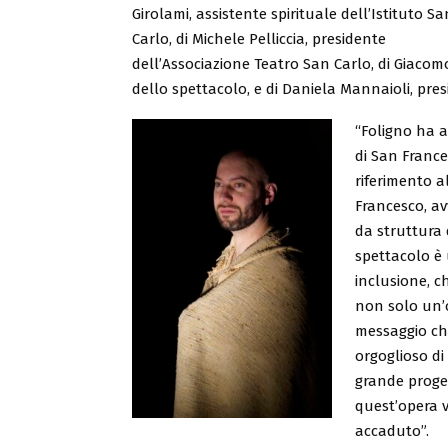
Girolami, assistente spirituale dell’Istituto Sa
Carlo, di Michele Pelliccia, presidente
dell’Associazione Teatro San Carlo, di Giacomo
dello spettacolo, e di Daniela Mannaioli, pre
“Foligno ha av
di San Franc
riferimento al
Francesco, av
da struttura
spettacolo è 
inclusione, c
non solo un’
messaggio che
orgoglioso di
grande proget
quest’opera v
accaduto”.