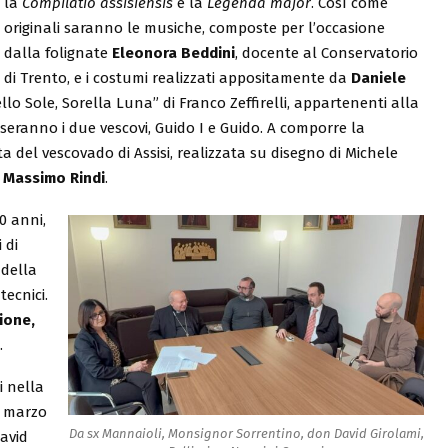
la
Compilatio assisiensis
e la
Legenda major
. Così come
originali saranno le musiche, composte per l’occasione
dalla folignate
Eleonora Beddini
, docente al Conservatorio
di Trento, e i costumi realizzati appositamente da
Daniele
llo Sole, Sorella Luna” di Franco Zeffirelli, appartenenti alla
dosseranno i due vescovi, Guido I e Guido. A comporre la
 del vescovado di Assisi, realizzata su disegno di Michele
e Massimo Rindi
.
0 anni,
 di
 della
tecnici.
ione,
.
i nella
3 marzo
Da sx Mannaioli, Monsignor Sorrentino, don David Girolami,
David