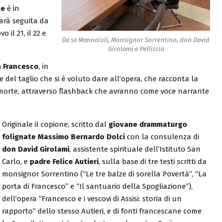
le
è in
 sarà seguita da
o il 21, il 22 e
Da sx Mannaioli, Monsignor Sorrentino, don David
Girolami e Pelliccia
n Francesco
, in
e del taglio che si è voluto dare all’opera, che racconta la
 morte, attraverso flashback che avranno come voce narrante
Originale il copione, scritto dal
giovane drammaturgo
folignate Massimo Bernardo Dolci
con la consulenza di
don David Girolami
, assistente spirituale dell’Istituto San
Carlo, e
padre Felice Autieri
, sulla base di tre testi scritti da
monsignor Sorrentino (“Le tre balze di sorella Povertà”, “La
porta di Francesco” e “Il santuario della Spogliazione”),
dell’opera “Francesco e i vescovi di Assisi: storia di un
rapporto” dello stesso Autieri, e di fonti francescane come