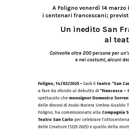
A Foligno venerdì 14 marzo i
i centenari francescani; previste
Un inedito San Fr
al tea
Coinvolte oltre 200 persone per un’
e nei costumi, alcuni dei
Foligno, 14/03/2025
–
Sarà il
teatro “San Car
a fare da sfondo al debutto di
“Francesco – I
spettacolo che
monsignor Domenico Sorren
delle diocesi di Assisi-Nocera Umbra-Gualdo T
Foligno, ha commissionato alla
Compagnia St
Teatro San Carlo
per celebrare l’ottocentena
delle Creature (1225-2025) e quello della mor