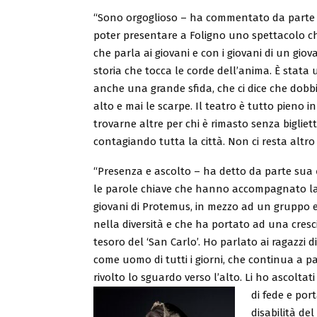
“Sono orgoglioso – ha commentato da part
poter presentare a Foligno uno spettacolo che 
che parla ai giovani e con i giovani di un gi
storia che tocca le corde dell’anima. È stata
anche una grande sfida, che ci dice che dob
alto e mai le scarpe. Il teatro è tutto pieno 
trovarne altre per chi è rimasto senza bigliet
contagiando tutta la città. Non ci resta altro
“Presenza e ascolto – ha detto da parte sua
le parole chiave che hanno accompagnato la
giovani di Protemus, in mezzo ad un gruppo 
nella diversità e che ha portato ad una crescit
tesoro del ‘San Carlo’. Ho parlato ai ragazzi 
come uomo di tutti i giorni, che continua a pa
rivolto lo sguardo verso l’alto. Li ho ascoltat
di fede e port
disabilità del