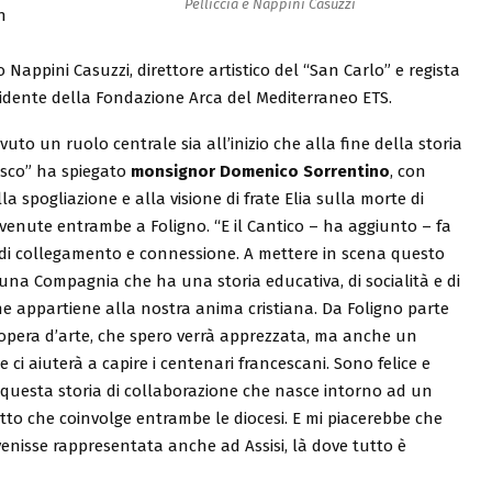
Pelliccia e Nappini Casuzzi
n
 Nappini Casuzzi, direttore artistico del “San Carlo” e regista
sidente della Fondazione Arca del Mediterraneo ETS.
uto un ruolo centrale sia all’inizio che alla fine della storia
esco” ha spiegato
monsignor Domenico Sorrentino
, con
la spogliazione e alla visione di frate Elia sulla morte di
venute entrambe a Foligno. “E il Cantico – ha aggiunto – fa
 di collegamento e connessione. A mettere in scena questo
una Compagnia che ha una storia educativa, di socialità e di
he appartiene alla nostra anima cristiana. Da Foligno parte
opera d’arte, che spero verrà apprezzata, ma anche un
 ci aiuterà a capire i centenari francescani. Sono felice e
 questa storia di collaborazione che nasce intorno ad un
to che coinvolge entrambe le diocesi. E mi piacerebbe che
enisse rappresentata anche ad Assisi, là dove tutto è