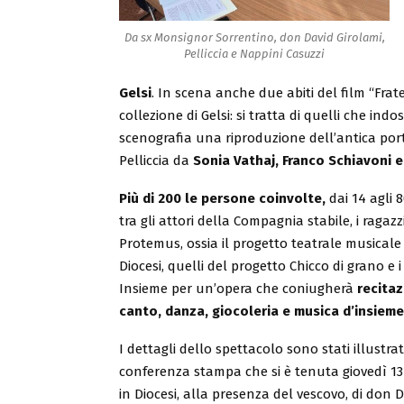
Da sx Monsignor Sorrentino, don David Girolami,
Pelliccia e Nappini Casuzzi
Gelsi
. In scena anche due abiti del film “Frate
collezione di Gelsi: si tratta di quelli che in
scenografia una riproduzione dell’antica porta
Pelliccia da
Sonia Vathaj, Franco Schiavoni 
Più di 200 le persone coinvolte,
dai 14 agli 8
tra gli attori della Compagnia stabile, i ragazzi
Protemus, ossia il progetto teatrale musicale
Diocesi, quelli del progetto Chicco di grano e i 
Insieme per un’opera che coniugherà
recitaz
canto, danza, giocoleria e musica d’insieme
I dettagli dello spettacolo sono stati illustrat
conferenza stampa che si è tenuta giovedì 1
in Diocesi, alla presenza del vescovo, di don 