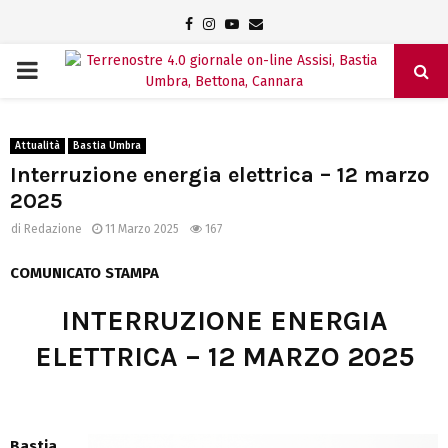
Facebook
Instagram
Youtube
Email
PRIMARY
MENU
Attualità
Bastia Umbra
Interruzione energia elettrica – 12 marzo
2025
di
Redazione
11 Marzo 2025
167
COMUNICATO STAMPA
INTERRUZIONE ENERGIA
ELETTRICA – 12 MARZO 2025
Bastia