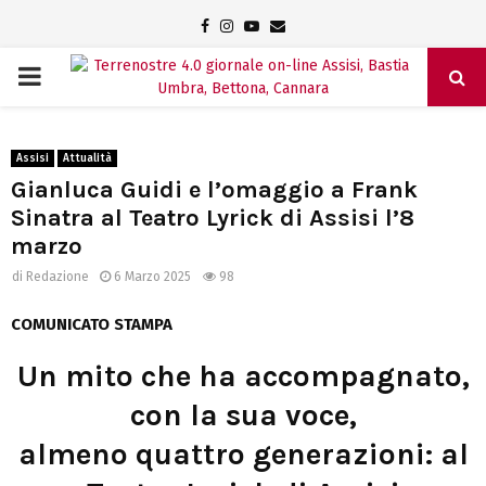
Facebook
Instagram
Youtube
Email
PRIMARY
MENU
Assisi
Attualità
Gianluca Guidi e l’omaggio a Frank
Sinatra al Teatro Lyrick di Assisi l’8
marzo
di
Redazione
6 Marzo 2025
98
COMUNICATO STAMPA
Un mito che ha accompagnato,
con la sua voce,
almeno quattro generazioni: al