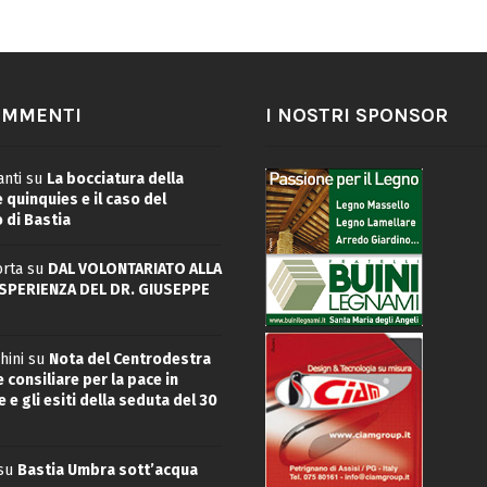
OMMENTI
I NOSTRI SPONSOR
nti
su
La bocciatura della
quinquies e il caso del
 di Bastia
rta
su
DAL VOLONTARIATO ALLA
ESPERIENZA DEL DR. GIUSEPPE
hini
su
Nota del Centrodestra
 consiliare per la pace in
 e gli esiti della seduta del 30
su
Bastia Umbra sott’acqua