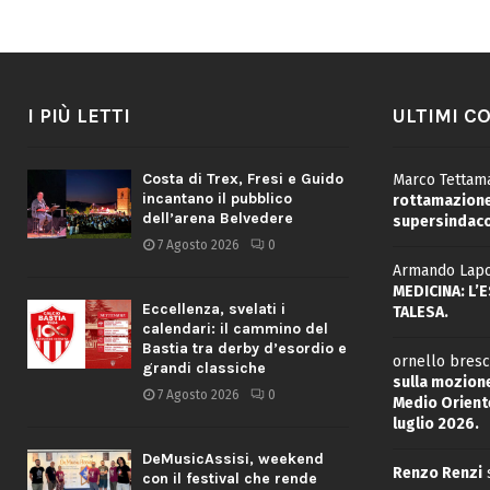
I PIÙ LETTI
ULTIMI C
Costa di Trex, Fresi e Guido
Marco Tettama
incantano il pubblico
rottamazione 
dell’arena Belvedere
supersindaco
7 Agosto 2026
0
Armando Lapo
MEDICINA: L’
Eccellenza, svelati i
TALESA.
calendari: il cammino del
Bastia tra derby d’esordio e
ornello bresc
grandi classiche
sulla mozione
7 Agosto 2026
0
Medio Oriente
luglio 2026.
DeMusicAssisi, weekend
Renzo Renzi
con il festival che rende