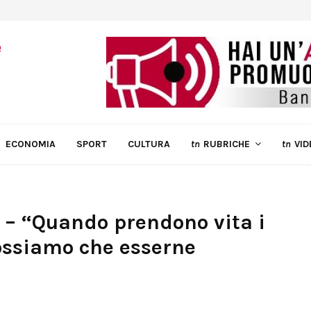
ECONOMIA
SPORT
CULTURA
tn
RUBRICHE
tn
VID
ia – “Quando prendono vita i
possiamo che esserne