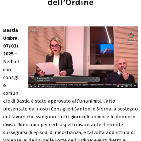
dell’Ordine
Bastia
Umbra,
07/03/
2025 –
Nell’ult
imo
consigli
o
comun
ale di Bastia è stato approvato all’unanimità l’atto
presentato dai nostri Consiglieri Santoni e Sforna, a sostegno
del lavoro che svolgono tutti i giorni gli uomini e le donne in
divisa. Riteniamo per certi aspetti disarmante il recente
susseguirsi di episodi di rimostranza, e talvolta addirittura di
violenza, ai danni delle Forze dell’Ordine; eventi dietro ai