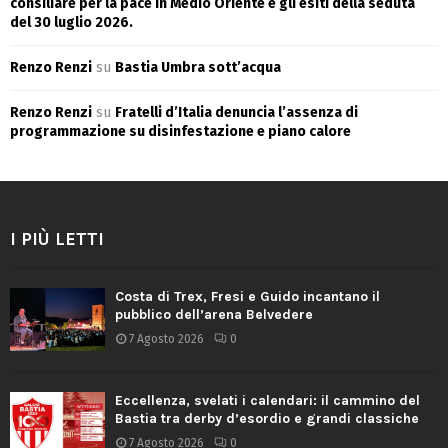
consiliare per la pace in Medio Oriente e gli esiti della seduta
del 30 luglio 2026.
Renzo Renzi
su
Bastia Umbra sott’acqua
Renzo Renzi
su
Fratelli d’Italia denuncia l’assenza di
programmazione su disinfestazione e piano calore
I PIÙ LETTI
Costa di Trex, Fresi e Guido incantano il
pubblico dell’arena Belvedere
7 Agosto 2026
0
Eccellenza, svelati i calendari: il cammino del
Bastia tra derby d’esordio e grandi classiche
7 Agosto 2026
0