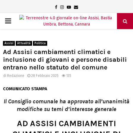
Facebook
Instagram
Youtube
Email
PRIMARY
MENU
Assisi
Attualità
Politica
Ad Assisi cambiamenti climatici e
inclusione di giovani e persone disabili
entrano nello statuto del comune
di
Redazione
28 Febbraio 2025
135
COMUNICATO STAMPA
Il Consiglio comunale ha approvato all’unanimità
modifiche su temi d’interesse generale
AD ASSISI CAMBIAMENTI