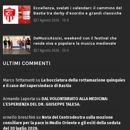
Eccellenza, svelati i calendari: il cammino del
Bastia tra derby d’esordio e grandi classiche
7 Agosto 2026
0
DeMusicAssisi, weekend con il festival che
rende viva e popolare la musica medievale
7 Agosto 2026
0
ULTIMI COMMENTI
Marco Tettamanti
su
La bocciatura della rottamazione quinquies
e il caso del supersindaco di Bastia
Armando Laporta
su
DAL VOLONTARIATO ALLA MEDICINA:
L’ESPERIENZA DEL DR. GIUSEPPE TALESA.
ornello breschini
su
Nota del Centrodestra sulla mozione
consiliare per la pace in Medio Oriente e gli esiti della seduta
del 30 luglio 2026.