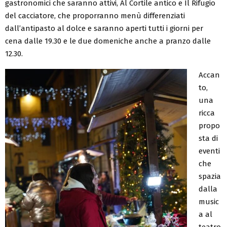
gastronomici che saranno attivi, Al Cortile antico e Il Rifugio
del cacciatore, che proporranno menù differenziati
dall’antipasto al dolce e saranno aperti tutti i giorni per
cena dalle 19.30 e le due domeniche anche a pranzo dalle
12.30.
Accan
to,
una
ricca
propo
sta di
eventi
che
spazia
dalla
music
a al
teatro