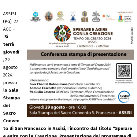
ASSISI
(PG), 27
AGO –
Si
terrà
giovedì
, 29
agosto
2024,
presso
la
Sala
Stampa
del
Sacro
Conven
to di San Francesco in Assisi
, l’
incontro dal titolo “Sperare
e agire con la Creazione. Presentazione del programma di