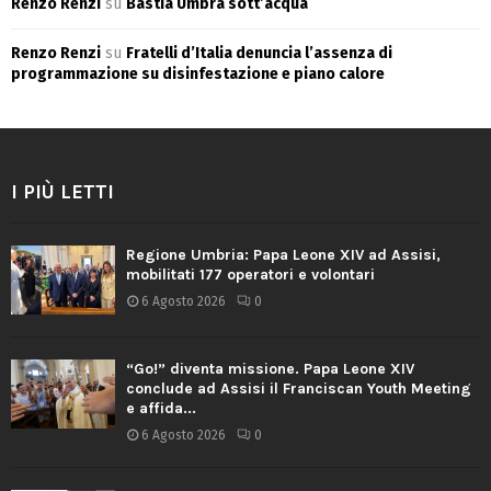
Renzo Renzi
su
Bastia Umbra sott’acqua
Renzo Renzi
su
Fratelli d’Italia denuncia l’assenza di
programmazione su disinfestazione e piano calore
I PIÙ LETTI
Regione Umbria: Papa Leone XIV ad Assisi,
mobilitati 177 operatori e volontari
6 Agosto 2026
0
“Go!” diventa missione. Papa Leone XIV
conclude ad Assisi il Franciscan Youth Meeting
e affida...
6 Agosto 2026
0