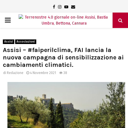
Facebook
Instagram
Youtube
Email
PRIMARY
MENU
Assisi
Associazioni
Assisi – #faiperilclima, FAI lancia la
nuova campagna di sensibilizzazione ai
cambiamenti climatici.
di
Redazione
4 Novembre 2021
38